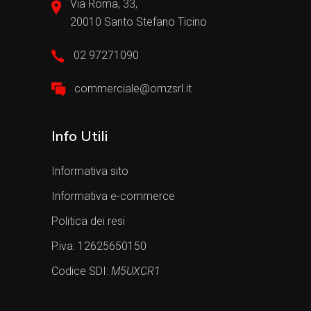
Via Roma, 33,
20010 Santo Stefano Ticino
02 97271090
commerciale@omzsrl.it
Info Utili
Informativa sito
Informativa e-commerce
Politica dei resi
P.iva: 12625650150
Codice SDI:
M5UXCR1